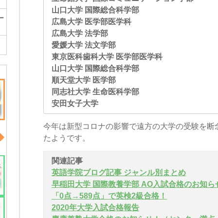
山口大学 国際総合科学部
ー
広島大学 医学部医学科
広島大学 法学部
愛媛大学 法文学部
東京医科歯科大学 医学部医学科
山口大学 国際総合科学部
順天堂大学 医学部
同志社大学 生命医科学部
安田女子大学
今年は新型コロナの影響で遠方の大学の受験を断
たようです。
関連記事
英語学院ブログ記事 ジャンル別まとめ
早稲田大学 国際教養学部 AO
入試合格のお知ら
「0点→589点」で英検2級合格！
2020年大学入試合格報告