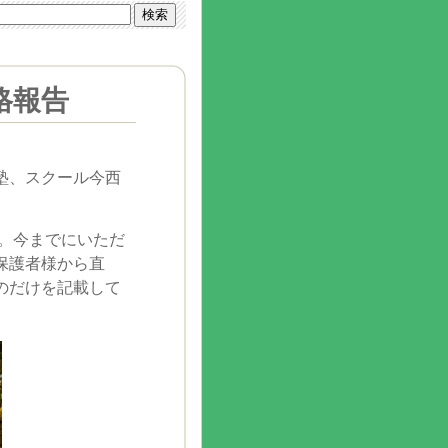
格報告
塾、スクール今西
た。今までにいただ
保護者様から直
のだけを記載して