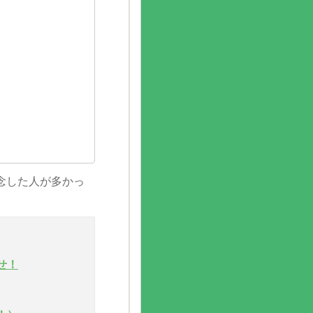
念した人が多かっ
せ！