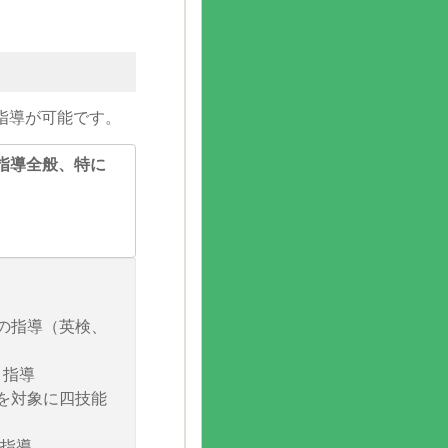
指導が可能です。
指導全般、特に
般の指導（英検、
T 指導
スを対象に四技能
語指導