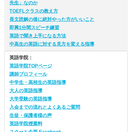
先生」なのか
TOEFLクラスの教え方
長文読解の後に絶対やった方がいいこと
即興1分間スピーチ練習
英語で聞き上手になる方法
中高生の英語に対する見方を変える指導
英語学院：
英語学院TOPページ
講師プロフィール
中学生・高校生の英語指導
大人の英語指導
大学受験の英語指導
入会までの流れとよくあるご質問
生徒・保護者様の声
英語学院授業料
スクール今西 Facebook