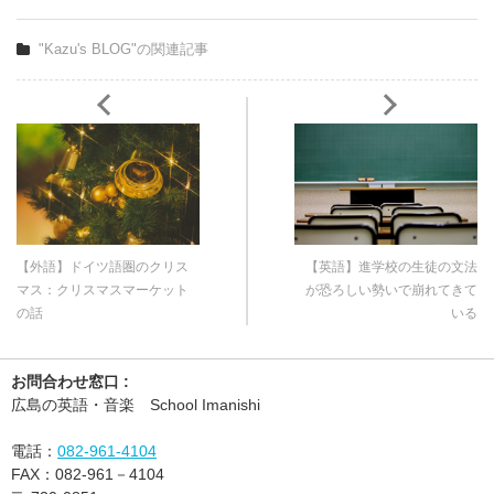
"Kazu's BLOG"の関連記事
【外語】ドイツ語圏のクリス
【英語】進学校の生徒の文法
マス：クリスマスマーケット
が恐ろしい勢いで崩れてきて
の話
いる
お問合わせ窓口 :
広島の英語・音楽 School Imanishi
電話：
082-961-4104
FAX：
082-961－4104