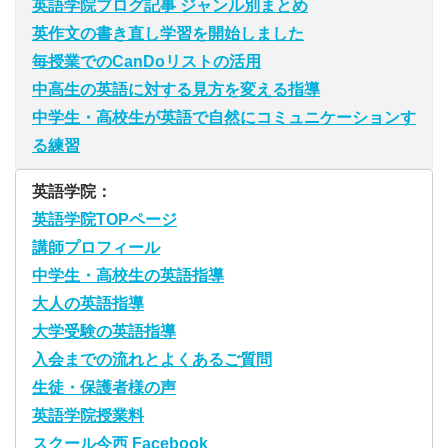
英語学院ブログ記事 ジャンル別まとめ
英作文の書き直し学習を開始しました
毎授業でのCanDoリストの活用
中高生の英語に対する見方を変える指導
中学生・高校生が英語で自然にコミュニケーションす
る練習
英語学院：
英語学院TOPページ
講師プロフィール
中学生・高校生の英語指導
大人の英語指導
大学受験の英語指導
入会までの流れとよくあるご質問
生徒・保護者様の声
英語学院授業料
スクール今西 Facebook