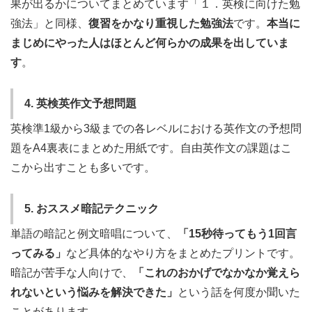
果が出るかについてまとめています「１．英検に向けた勉
強法」と同様、
復習をかなり重視した勉強法
です。
本当に
まじめにやった人はほとんど何らかの成果を出していま
す
。
4. 英検英作文予想問題
英検準1級から3級までの各レベルにおける英作文の予想問
題をA4裏表にまとめた用紙です。自由英作文の課題はこ
こから出すことも多いです。
5. おススメ暗記テクニック
単語の暗記と例文暗唱について、
「15秒待ってもう1回言
ってみる」
など具体的なやり方をまとめたプリントです。
暗記が苦手な人向けで、
「これのおかげでなかなか覚えら
れないという悩みを解決できた」
という話を何度か聞いた
ことがあります。